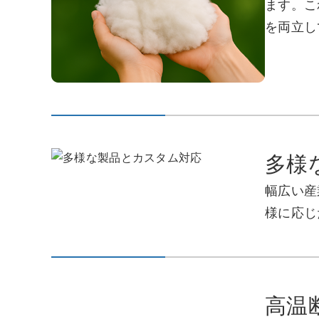
ます。
こ
を両立し
多様
幅広い産
様に応じ
高温