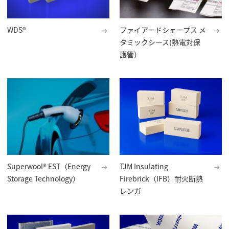
WDS®
ファイアードシェープス メ
タミックシース(熱電対保
護管）
Superwool® EST（Energy
TJM Insulating
Storage Technology）
Firebrick（IFB）耐火断熱
レンガ