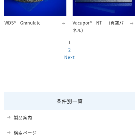
WDS® Granulate
Vacupor® NT （真空パ
ネル）
投
1
2
稿
Next
の
ペ
ー
ジ
条件別一覧
送
製品案内
り
検索ページ